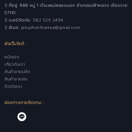
ที่อยู่: 888 หมู่ 1 ตำบลแม่สลองนอก อำเภอแม่ฟ้าหลวง เชียงราย
57110
เบอร์ติดต่อ:
082 529 2494
อีเมล:
jatuphonthaitea@gmail.com
ผังเว็บไซต์ :
หน้าแรก
เกี่ยวกับเรา
สินค้าขายปลีก
สินค้าขายส่ง
ติดต่อเรา
ช่องทางการติดตาม :