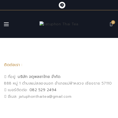
0
ติดต่อเรา :
ที่อยู่:
บริษัท จตุพลชาไทย จำกัด
888 หมู่ 1 ตำบลแม่สลองนอก อำเภอแม่ฟ้าหลวง เชียงราย 57110
เบอร์ติดต่อ:
082 529 2494
อีเมล: jatuphonthaitea@gmail.com