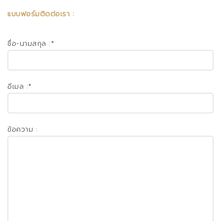
แบบฟอร์มติดต่อเรา :
ชื่อ-นามสกุล :*
อีเมล :*
ข้อความ :